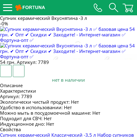
ПОСТУПЛЕНИЕ НЕДЕЛИ 17.12.2022
НОВОЕ ПОСТУПЛЕНИЕ А-ПЛЮС И
КУХОННЫХ ПРИНАДЛЕЖНОСТЕЙ,
Супник керамический Вкуснятина -3 л
ТЕРМОКРУЖЕК 09.12.2022
-0%
НОВОЕ ПОСТУПЛЕНИЕ А-ПЛЮС И
ПЛАСТИКА 02.12.2022
НОВОЕ ПОСТУПЛЕНИЕ А-ПЛЮС,
СТЕКЛЯННОЙ ПРОДУКЦИИ И ЭМАЛИ
54 грн.
Артикул: 7789
ПОСТУПЛЕНИЕ КУХОННЫХ
ПРИНАДЛЕЖНОСТЕЙ, ДУЙЧИКОВ
08.11.2022
нет в наличии
Описание
НОВОЕ ПОСТУПЛЕНИЕ: КЕРАМИКА, СТЕКЛО,
Характеристики
ТЕРМОСЫ, ПЛАСТИК 31.10.22
Артикул:
7789
Экологически чистый продукт:
Нет
НОВОЕ ПОСТУПЛЕНИЕ ЭМАЛИ 21.10.2022
Удобство в использовании:
Нет
НОВОЕ ПОСТУПЛЕНИЕ НЕДЕЛИ 09.10.2022
Можно мыть в посудомоечной машине:
Нет
Подходит для СВЧ:
Нет
ПОСТУПЛЕНИЕ ТОВАРА 22.09.2022
Индукционное дно:
Нет
Свойства
ПОСТУПЛЕНИЕ ЭМАЛИ 17.09.2022
Супник керамический Классический -3,5 л
Набор супников