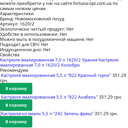
ПОСТУПЛЕНИЕ 26 ОКТЯБРЯ
можете приобрести у нас на сайте fortuna-opt.com.ua по
самым низким ценам.
ПОСТУПЛЕНИЕ 23 ОКТЯБРЯ
Характеристики
Бренд:
Новомосковский посуд
ПОСТУПЛЕНИЕ 12 ОКТЯБРЯ
Артикул:
1620/2
Экологически чистый продукт:
Нет
ПОСТУПЛЕНИЕ 5 ОКТЯБРЯ
Удобство в использовании:
Нет
Можно мыть в посудомоечной машине:
Нет
ПОСТУПЛЕНИЕ НОВИНОК СЕНТЯБРЬ
Подходит для СВЧ:
Нет
ПОСТУПЛЕНИЕ 21 СЕНТЯБРЯ
Индукционное дно:
Нет
Свойства
ПОСТУПЛЕНИЕ 20 СЕНТЯБРЯ
Кастрюля эмалированная 7,0 л 1620/2 Урания
Кастрюля
эмалированная 7,0 л 1620/2 Колибри
ПОСТУПЛЕНИЕ 9 СЕНТЯБРЯ
Рекомендуем
Кастрюля эмалированная 5,5 л "822 Красный горох"
351.29
ПОСТУПЛЕНИЕ 11 АВГУСТА
грн.
ПОСТУПЛЕНИЕ 25 АВГУСТА
В корзину
Кастрюля эмалированная 5,5 л "822 Анабель"
351.29 грн.
ПОСТУПЛЕНИЕ 13 ИЮЛЯ
В корзину
ПОСТУПЛЕНИЕ 29 ИЮЛЯ
Кастрюля из эмали 5,5 л "242 Зелень фреш"
351.29 грн.
ПОСТУПЛЕНИЕ 31 АВГУСТА
В корзину
ПОСТУПЛЕНИЕ НОВИНОК ОКТЯБРЬ