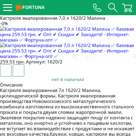
ПОСТУПЛЕНИЕ ТОВАРА 9 ФЕВРАЛЯ
ПОСТУПЛЕНИЕ 5 ФЕВРАЛЯ
Кастрюля эмалированная 7,0 л 1620/2 Малина
ПОСТУПЛЕНИЕ 2 ФЕВРАЛЯ
-0%
ПОСТУПЛЕНИЕ 1 ФЕВРАЛЯ
ПОСТУПЛЕНИЕ 31 ЯНВАРЯ
НОВИНКИ ДЕКАБРЯ
259.53 грн.
Артикул: 1620/2
ПОСТУПЛЕНИЕ 24 ДЕКАБРЯ
ПОСТУПЛЕНИЕ 21 ДЕКАБРЯ
нет в наличии
Описание
ПОСТУПЛЕНИЕ 14 ДЕКАБРЯ
Кастрюля эмалированная 7л 1620/2 Малина,
ПОСТУПЛЕНИЕ 7 ДЕКАБРЯ
цилиндрической формы. Кастрюля эмалированная
производства Новомосковского металлургического
ПОСТУПЛЕНИЕ НОВИНОК НОЯБРЬ
комбината изготовлена из высококачественного стального
проката и покрыта двумя слоями жаропрочной эмали.
ПОСТУПЛЕНИЕ 17 НОЯБРЯ
Эмалевое покрытие надежно защищает пищу от контакта с
металлом, оно инертно и устойчиво к пищевым кислотам,
ПОСТУПЛЕНИЕ 9 НОЯБРЯ
не вступает во взаимодействие с продуктами и не искажает
их вкусовые качества.Кружки, ковши, кастрюли вы всегда