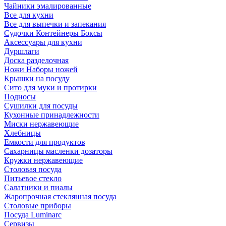
Чайники эмалированные
Все для кухни
Все для выпечки и запекания
Судочки Контейнеры Боксы
Аксессуары для кухни
Дуршлаги
Доска разделочная
Ножи Наборы ножей
Крышки на посуду
Сито для муки и протирки
Подносы
Сушилки для посуды
Кухонные принадлежности
Миски нержавеющие
Хлебницы
Емкости для продуктов
Сахарницы масленки дозаторы
Кружки нержавеющие
Столовая посуда
Питьевое стекло
Салатники и пиалы
Жаропрочная стеклянная посуда
Столовые приборы
Посуда Luminarс
Сервизы