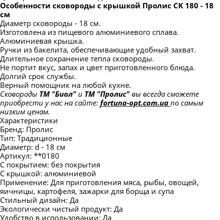
Особенности сковороды с крышкой Пролис CK 180 - 18
ПОСТУПЛЕНИЕ СТЕКЛЯННОЙ ПРОДУКЦИИ
см
14.08.2022
Диаметр сковороды - 18 см.
Изготовлена из пищевого алюминиевого сплава.
ПРИХОД ПЛАСТИК, КУХОННЫХ
Алюминиевая крышка.
ПРИНАДЛЕЖНОСТЕЙ 08.06.2022
Ручки из бакелита, обеспечивающие удобный захват.
НОВОЕ ПОСТУПЛЕНИЕ ЭМАЛИ 06.08.2022
Длительное сохранение тепла сковороды.
Не портит вкус, запах и цвет приготовленного блюда.
НОВОЕ ПОСТУПЛЕНИЕ СТЕКЛЯННОЙ И
Долгий срок службы.
КЕРАМИЧЕСКОЙ ПРОДУКЦИИ 31.07.2022
Верный помощник на любой кухне.
Сковороды
ТМ "Биол"
и
ТМ "Пролис"
вы всегда сможете
ПОСТУПЛЕНИЕ ДЕРЕВЯННОЙ ПРОДУКЦИИ
приобрести у нас на сайте:
fortuna-opt.com.ua
по самым
И КУХОННЫХ ПРИНАДЛЕЖНОСТЕЙ
низким ценам.
31.07.2022
Характеристики
Бренд:
Пролис
ПРИХОД КЕРАМИКА 24.07.2022
Тип:
Традиционные
Диаметр:
d - 18 см
ПОСТУПЛЕНИЕ КУХОННЫХ
Артикул:
**0180
ПРИНАДЛЕЖНОСТЕЙ И ПЛАСТИК
С покрытием:
без покрытия
24.07.2022
С крышкой:
алюминиевой
Применение:
Для приготовления мяса, рыбы, овощей,
ПОСТУПЛЕНИЕ А-ПЛЮС И КУХОННЫХ
яичницы, картофеля, зажарки для борща и супа
АКСЕССУАРОВ 14.07.2022
Стильный дизайн:
Да
Экологически чистый продукт:
Да
ПОСТУПЛЕНИЕ ТОВАРА 10.07.2022
Удобство в использовании:
Да