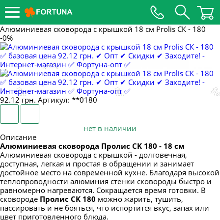
ПОСТУПЛЕНИЕ ТОВАРА 22.09.2022
ПОСТУПЛЕНИЕ ЭМАЛИ 17.09.2022
Алюминиевая сковорода с крышкой 18 см Prolis СК - 180
-0%
ПОСТУПЛЕНИЕ ТЕРКИ, НОЖИ, СИТО
14.09.2022
ПОСТУПЛЕНИЕ 12.09.2022
ПОСТУПЛЕНИЕ КУХОННЫХ
ПРИНАДЛЕЖНОСТЕЙ, ЭЛЕКТРОТОВАРОВ
92.12 грн.
Артикул: **0180
04.09.2022
ПОСТУПЛЕНИЕ ЭДЕНБЕРГ, А-ПЛЮС
30.08.2022
нет в наличии
Описание
ПОСТУПЛЕНИЕ СТЕКЛО, НОЖИ, ПЛАСТИК
Алюминиевая сковорода Пролис CK 180 - 18 см
28.08.2022
Алюминиевая сковорода с крышкой - долговечная,
доступная, легкая и простая в обращении и занимает
ПРИХОД ЭМАЛИ 21.08.2022
достойное место на современной кухне. Благодаря высокой
теплопроводности алюминия стенки сковороды быстро и
ПОСТУПЛЕНИЕ КУХОННЫХ
равномерно нагреваются. Сокращается время готовки. В
ПРИНАДЛЕЖНОСТЕЙ 21.08.2022
сковороде
Пролис CK 180
можно жарить, тушить,
пассировать и не бояться, что испортится вкус, запах или
ПОСТУПЛЕНИЕ ТОВАРА ПЛАСТИК 14.08.2022
цвет приготовленного блюда.