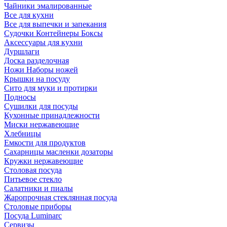
Чайники эмалированные
Все для кухни
Все для выпечки и запекания
Судочки Контейнеры Боксы
Аксессуары для кухни
Дуршлаги
Доска разделочная
Ножи Наборы ножей
Крышки на посуду
Сито для муки и протирки
Подносы
Сушилки для посуды
Кухонные принадлежности
Миски нержавеющие
Хлебницы
Емкости для продуктов
Сахарницы масленки дозаторы
Кружки нержавеющие
Столовая посуда
Питьевое стекло
Салатники и пиалы
Жаропрочная стеклянная посуда
Столовые приборы
Посуда Luminarс
Сервизы